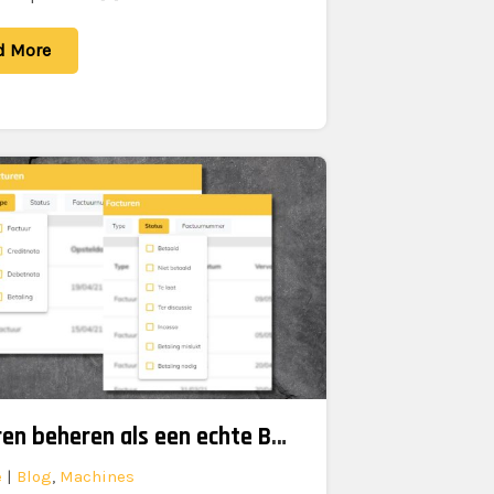
d More
Facturen beheren als een echte Bullswapper
e
|
Blog
,
Machines