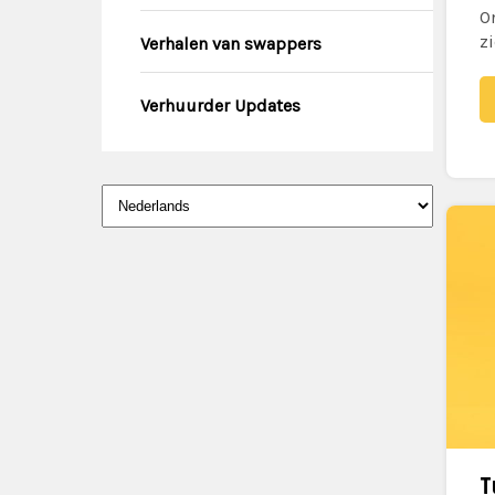
O
zi
Verhalen van swappers
Verhuurder Updates
Kies
een
taal
T