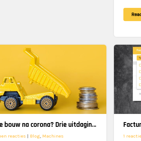
Rea
De bouw na corona? Drie uitdagingen
een reacties
|
Blog
,
Machines
1 reacti