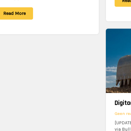
Rea
Read More
Geen re
[UPDATE
via Bull