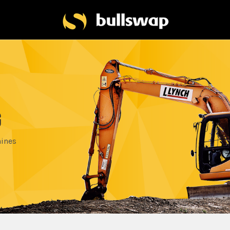
G
hines