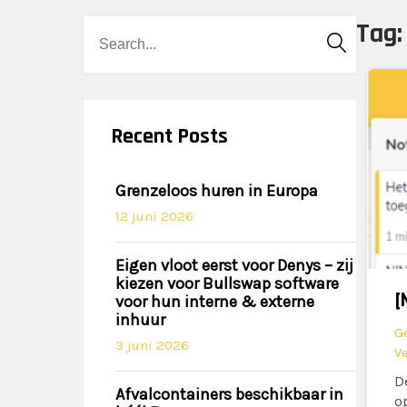
Tag
Beric
pagin
Recent Posts
Grenzeloos huren in Europa
12 juni 2026
Eigen vloot eerst voor Denys – zij
kiezen voor Bullswap software
[
voor hun interne & externe
inhuur
G
3 juni 2026
V
D
Afvalcontainers beschikbaar in
o