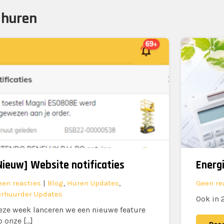
:
huren
hten
ering
Nieuw] Website notificaties
Energ
een reacties
|
Blog
,
Huren Updates
,
Geen re
erhuurder Updates
Ook in 
eze week lanceren we een nieuwe feature
p onze […]