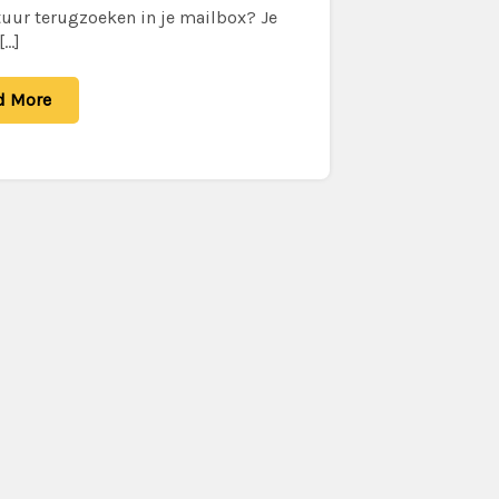
tuur terugzoeken in je mailbox? Je
[…]
d More