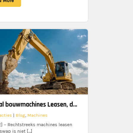
d More
Digitaal bouwmachines Leasen, dankzij Bullswap en KBC
acties
|
Blog
,
Machines
] – Rechtstreeks machines leasen
swap is niet […]