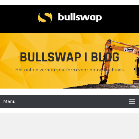
BULLSWAP | BLOG
Hét online verhuurplatform voor bouwmachines
Menu