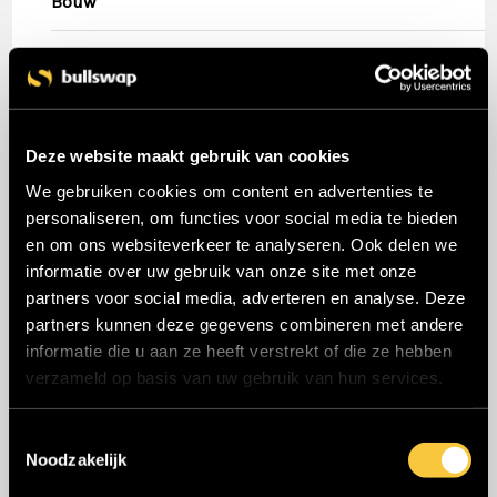
Bouw
Bullswap
Geen categorie
Deze website maakt gebruik van cookies
Huren Updates
We gebruiken cookies om content en advertenties te
personaliseren, om functies voor social media te bieden
en om ons websiteverkeer te analyseren. Ook delen we
Machines
informatie over uw gebruik van onze site met onze
partners voor social media, adverteren en analyse. Deze
Pers
partners kunnen deze gegevens combineren met andere
informatie die u aan ze heeft verstrekt of die ze hebben
TV Limburg
verzameld op basis van uw gebruik van hun services.
T
Tips
Noodzakelijk
o
e