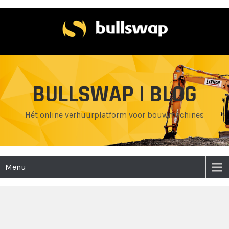
BULLSWAP | BLOG
Hét online verhuurplatform voor bouwmachines
Menu