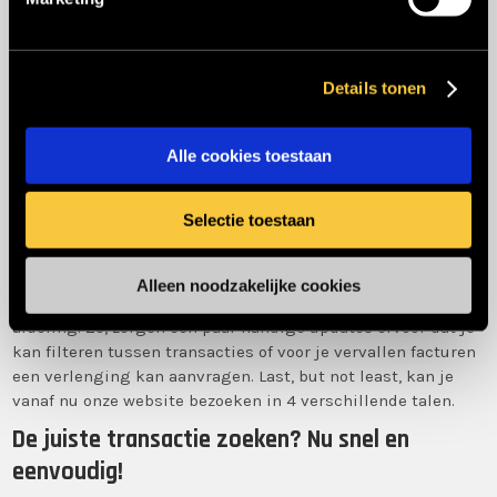
n
g
s
Details tonen
s
e
l
Alle cookies toestaan
e
c
Selectie toestaan
t
i
Bullswap blijft evolueren, en dat dankzij de feedback van
e
zijn gebruikers. Ons platform zo eenvoudig en
Alleen noodzakelijke cookies
overzichtelijk mogelijk maken is de missie van onze IT-
afdeling. Zo, zorgen een paar handige updates ervoor dat je
kan filteren tussen transacties of voor je vervallen facturen
een verlenging kan aanvragen. Last, but not least, kan je
vanaf nu onze website bezoeken in 4 verschillende talen.
De juiste transactie zoeken? Nu snel en
eenvoudig!