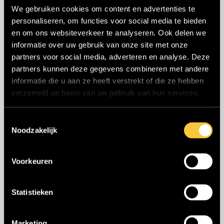
Verhalen van swappers
We gebruiken cookies om content en advertenties te
personaliseren, om functies voor social media te bieden
en om ons websiteverkeer te analyseren. Ook delen we
Verhuurder Updates
informatie over uw gebruik van onze site met onze
partners voor social media, adverteren en analyse. Deze
partners kunnen deze gegevens combineren met andere
Kies
informatie die u aan ze heeft verstrekt of die ze hebben
een
verzameld op basis van uw gebruik van hun services.
taal
Deze functionaliteiten maken
T
Bullswap nog
Noodzakelijk
o
e
gebruiksvriendelijker!
s
Voorkeuren
t
e
31 maart 2021
|
Geen reacties
m
Statistieken
m
i
Marketing