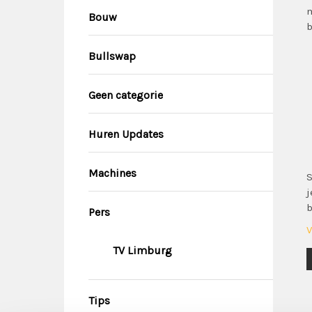
m
Bouw
b
Bullswap
Geen categorie
Huren Updates
Machines
S
j
b
Pers
V
TV Limburg
Tips