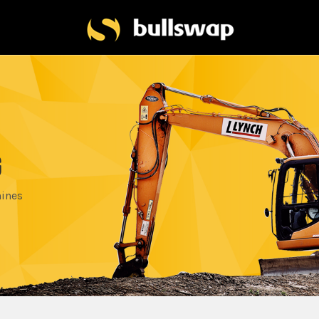
G
hines