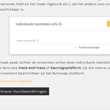
achines hebt en het staat ingevuld als 1, zal het anders voor ons
eschikbaar is.
neak peak: Achter de schermen zullen deze individuele toeste
e favoriete
track-and-trace
of
keuringsplatform
. Op die manier 
innenkort beschikbaar op het Bullswap platform.
erhuurder Updates
Berichtnavigatie
Nieuw: Huurbeoordelingen