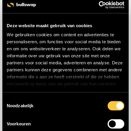
Als verhuurder
kan je eenmaal je gekoppeld bent met je
Deze website maakt gebruik van cookies
track-and-tracepartner in het detail van een machine voor
We gebruiken cookies om content en advertenties te
elke individuele unit zien waar het zich bevindt. Ook zie je
personaliseren, om functies voor social media te bieden
bij het maken of bekijken van offertes telkens de locatie
en om ons websiteverkeer te analyseren. Ook delen we
van je toestel, wat het ophalen kan vergemakkelijken.
informatie over uw gebruik van onze site met onze
Huurders kunnen daarnaast hun gewenste leverlocatie
partners voor social media, adverteren en analyse. Deze
aanduiden op hetzelfde kaartje met een rode pin. Hierdoor
partners kunnen deze gegevens combineren met andere
weten je chauffeurs steeds waar exact te leveren.
informatie die u aan ze heeft verstrekt of die ze hebben
verzameld op basis van uw gebruik van hun services.
T
Noodzakelijk
o
e
s
Voorkeuren
t