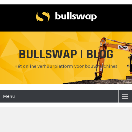
BULLSWAP | BLOG
Hét online verhuurplatform voor bouwmachines
Menu