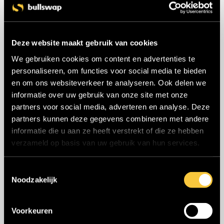
Afvalcontainers beschikbaar in héél Europa.
11 maart 2026
Deze website maakt gebruik van cookies
Huren in heel Europa: aanbod uitgebreid!
We gebruiken cookies om content en advertenties te
16 januari 2026
personaliseren, om functies voor social media te bieden
en om ons websiteverkeer te analyseren. Ook delen we
Peppol geactiveerd voor Belgische huurders
informatie over uw gebruik van onze site met onze
partners voor social media, adverteren en analyse. Deze
3 november 2025
partners kunnen deze gegevens combineren met andere
informatie die u aan ze heeft verstrekt of die ze hebben
verzameld op basis van uw gebruik van hun services.
Categorieën
T
Noodzakelijk
o
e
Blog
s
Voorkeuren
t