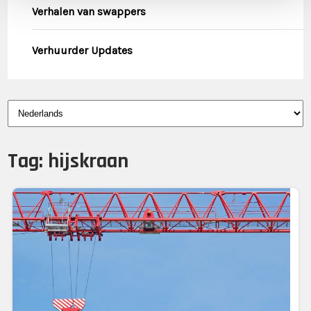
Verhalen van swappers
Verhuurder Updates
Kies
een
taal
Tag:
hijskraan