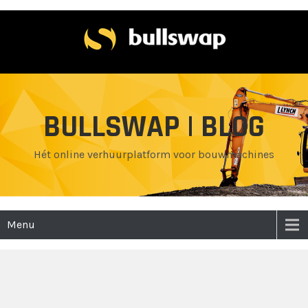
BULLSWAP | BLOG
Hét online verhuurplatform voor bouwmachines
Menu