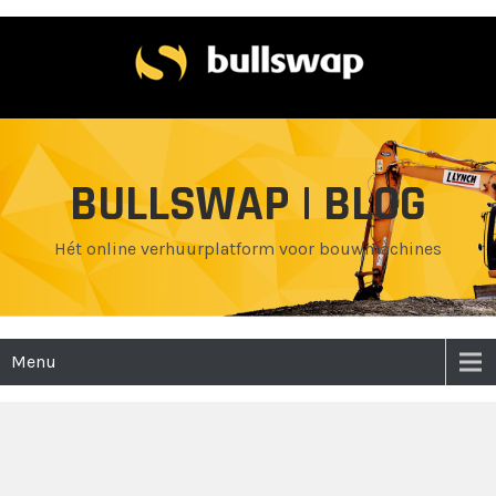
BULLSWAP | BLOG
Hét online verhuurplatform voor bouwmachines
Menu