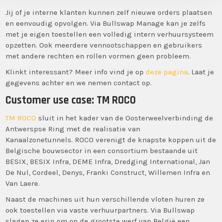
Jij of je interne klanten kunnen zelf nieuwe orders plaatsen
en eenvoudig opvolgen. Via Bullswap Manage kan je zelfs
met je eigen toestellen een volledig intern verhuursysteem
opzetten. Ook meerdere vennootschappen en gebruikers
met andere rechten en rollen vormen geen probleem.
Klinkt interessant? Meer info vind je op
deze pagina
. Laat je
gegevens achter en we nemen contact op.
Customer use case: TM ROCO
TM ROCO
sluit in het kader van de Oosterweelverbinding de
Antwerspse Ring met de realisatie van
Kanaalzonetunnels. ROCO verenigt de knapste koppen uit de
Belgische bouwsector in een consortium bestaande uit
BESIX, BESIX Infra, DEME Infra, Dredging International, Jan
De Nul, Cordeel, Denys, Franki Construct, Willemen Infra en
Van Laere.
Naast de machines uit hun verschillende vloten huren ze
ook toestellen via vaste verhuurpartners. Via Bullswap
slagen ze erin om op de grootste werf van België een