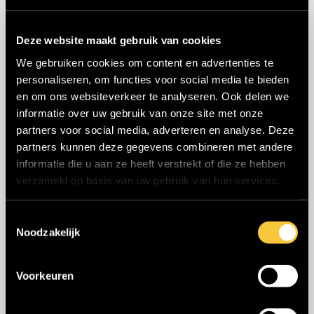
Verhalen van swappers
Deze website maakt gebruik van cookies
Verhuurder Updates
We gebruiken cookies om content en advertenties te
personaliseren, om functies voor social media te bieden
en om ons websiteverkeer te analyseren. Ook delen we
Kies
informatie over uw gebruik van onze site met onze
een
partners voor social media, adverteren en analyse. Deze
taal
partners kunnen deze gegevens combineren met andere
Bullswap Manage: huur eenvoudig
informatie die u aan ze heeft verstrekt of die ze hebben
verzameld op basis van uw gebruik van hun services.
uit je eigen machinepark
T
29 april 2024
|
Geen reacties
Noodzakelijk
o
e
s
Voorkeuren
t
e