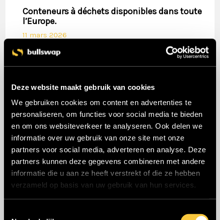
Conteneurs à déchets disponibles dans toute
l’Europe.
11 mars 2026
Location dans toute l’Europe : offre élargie !
16 janvier 2026
Deze website maakt gebruik van cookies
Gamme fortement élargie
We gebruiken cookies om content en advertenties te
personaliseren, om functies voor social media te bieden
24 octobre 2025
en om ons websiteverkeer te analyseren. Ook delen we
informatie over uw gebruik van onze site met onze
partners voor social media, adverteren en analyse. Deze
partners kunnen deze gegevens combineren met andere
Catégories
informatie die u aan ze heeft verstrekt of die ze hebben
verzameld op basis van uw gebruik van hun services.
Blog
T