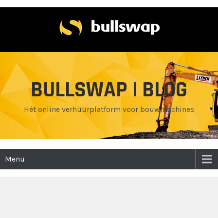
BULLSWAP | BLOG
Hét online verhuurplatform voor bouwmachines
Menu