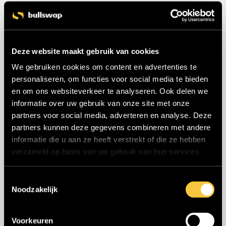
Deze website maakt gebruik van cookies
We gebruiken cookies om content en advertenties te
personaliseren, om functies voor social media te bieden
en om ons websiteverkeer te analyseren. Ook delen we
Recent Posts
informatie over uw gebruik van onze site met onze
partners voor social media, adverteren en analyse. Deze
partners kunnen deze gegevens combineren met andere
Alquiler sin fronteras en Europa
informatie die u aan ze heeft verstrekt of die ze hebben
12 junio 2026
verzameld op basis van uw gebruik van hun services.
T
Noodzakelijk
o
Categorías
e
s
Voorkeuren