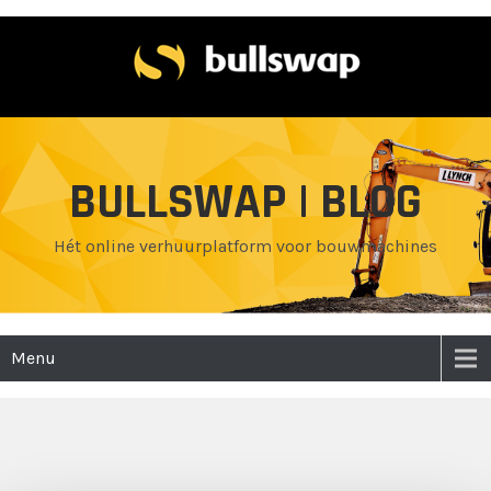
BULLSWAP | BLOG
Hét online verhuurplatform voor bouwmachines
Menu